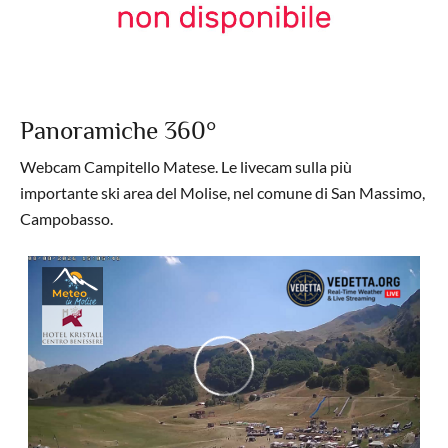
Panoramiche 360°
Webcam Campitello Matese. Le livecam sulla più
importante ski area del Molise, nel comune di San Massimo,
Campobasso.