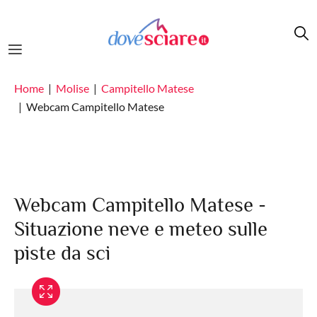
Salta al contenuto principale
Home
Molise
Campitello Matese
Webcam Campitello Matese
Webcam Campitello Matese -
Situazione neve e meteo sulle
piste da sci