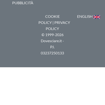
PUBBLICITÀ
COOKIE
ENGLISH
POLICY
|
PRIVACY
POLICY
© 1999-2026
Dovesciare.it -
P.I.
03237250133