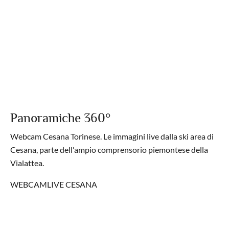
Panoramiche 360°
Webcam Cesana Torinese. Le immagini live dalla ski area di
Cesana, parte dell'ampio comprensorio piemontese della
Vialattea.
WEBCAMLIVE CESANA