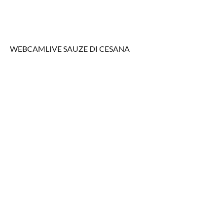
WEBCAMLIVE SAUZE DI CESANA