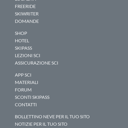
FREERIDE
SKIWRITER
DOMANDE
SHOP
HOTEL
SKIPASS
LEZIONI SCI
ASSICURAZIONE SCI
APP SCI
MATERIALI
FORUM
SCONTI SKIPASS
CONTATTI
BOLLETTINO NEVE PER IL TUO SITO
NOTIZIE PER IL TUO SITO