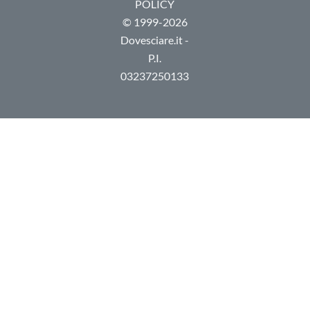
POLICY
© 1999-2026
Dovesciare.it -
P.I.
03237250133