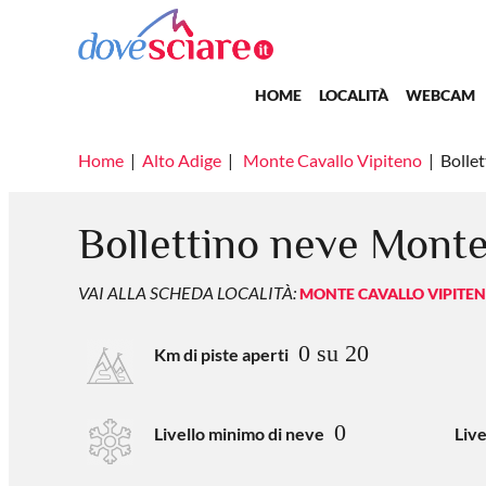
Salta al contenuto principale
Main navigation
HOME
LOCALITÀ
WEBCAM
Home
Alto Adige
Monte Cavallo Vipiteno
Bollet
Bollettino neve Monte
VAI ALLA SCHEDA LOCALITÀ:
MONTE CAVALLO VIPITE
0 su 20
Km di piste aperti
0
Livello minimo di neve
Liv