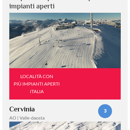
impianti aperti
LOCALITÀ CON
PIÙ IMPIANTI APERTI
ITALIA
Cervinia
3
AO | Valle-daosta