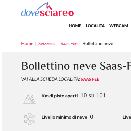
Salta al contenuto principale
Main navigation
HOME
LOCALITÀ
WEBCAM
Home
Svizzera
Saas Fee
Bollettino neve
Bollettino neve Saas-
VAI ALLA SCHEDA LOCALITÀ:
SAAS FEE
10 su 101
Km di piste aperti
0
Livello minimo di neve
Liv