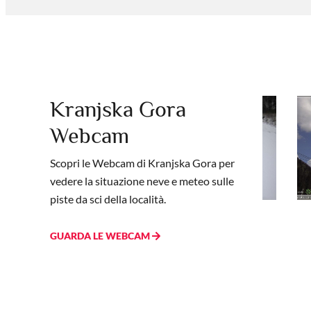
Kranjska Gora
Webcam
Scopri le Webcam di Kranjska Gora per
vedere la situazione neve e meteo sulle
piste da sci della località.
bcam
Webcam
Kranjska
WEBCAM Kranjska
GUARDA LE WEBCAM
ora
Gora