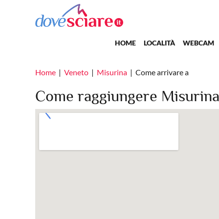
Salta al contenuto principale
Main navigation
HOME
LOCALITÀ
WEBCAM
Home
Veneto
Misurina
Come arrivare a
Come raggiungere Misurin