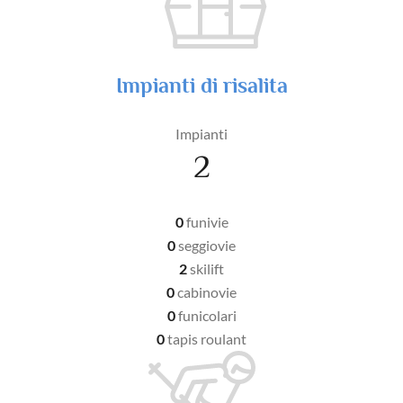
Impianti di risalita
Impianti
2
0
funivie
0
seggiovie
2
skilift
0
cabinovie
0
funicolari
0
tapis roulant