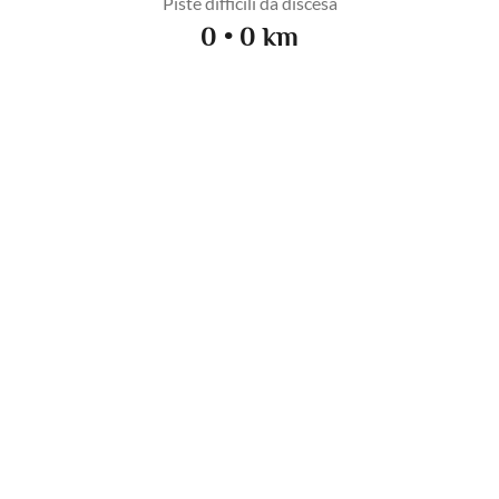
Piste difficili da discesa
0 • 0 km