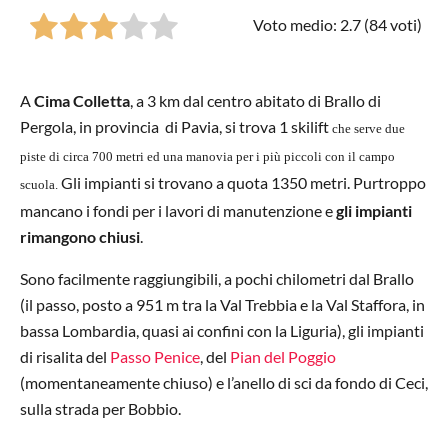
Voto medio: 2.7 (
84
voti)
A
Cima Colletta
, a 3 km dal centro abitato di Brallo di
Pergola, in provincia di Pavia, si trova 1 skilift
che serve due
piste di circa 700 metri ed una manovia per i più piccoli con il campo
Gli impianti si trovano a quota 1350 metri. Purtroppo
scuola.
mancano i fondi per i lavori di manutenzione e
gli impianti
rimangono chiusi
.
Sono facilmente raggiungibili, a pochi chilometri dal Brallo
(il passo, posto a 951 m tra la Val Trebbia e la Val Staffora, in
bassa Lombardia, quasi ai confini con la Liguria), gli impianti
di risalita del
Passo Penice
, del
Pian del Poggio
(momentaneamente chiuso) e l’anello di sci da fondo di Ceci,
sulla strada per Bobbio.