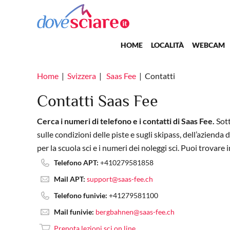
Salta al contenuto principale
Main navigation
HOME
LOCALITÀ
WEBCAM
Home
Svizzera
Saas Fee
Contatti
Contatti Saas Fee
Cerca i numeri di telefono e i contatti di Saas Fee.
Sott
sulle condizioni delle piste e sugli skipass, dell’azienda
per la scuola sci e i numeri dei noleggi sci. Puoi trovare ino
Telefono APT:
+410279581858
Mail APT:
support@saas-fee.ch
Telefono funivie:
+41279581100
Mail funivie:
bergbahnen@saas-fee.ch
Prenota lezioni sci on line