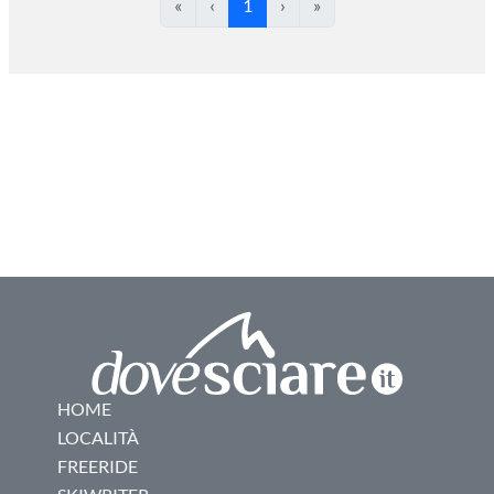
«
‹
1
›
»
HOME
LOCALITÀ
FREERIDE