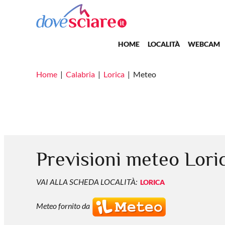
Salta al contenuto principale
Main navigation
HOME
LOCALITÀ
WEBCAM
Home
Calabria
Lorica
Meteo
Previsioni meteo Lori
VAI ALLA SCHEDA LOCALITÀ:
LORICA
Meteo fornito da