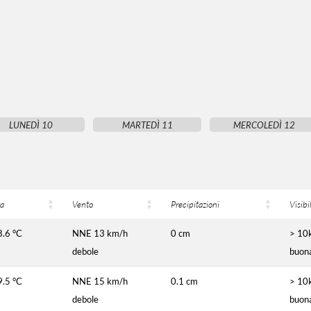
LUNEDÌ 10
MARTEDÌ 11
MERCOLEDÌ 12
a
Vento
Precipitazioni
Visibi
8.6 °C
NNE 13 km/h
0 cm
> 10
debole
buon
9.5 °C
NNE 15 km/h
0.1 cm
> 10
debole
buon