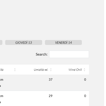
GIOVEDÌ 13
VENERDÌ 14
Search:
lità
Umidità rel.
Wind Chill
km
37
0
a
km
29
0
a