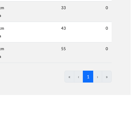
km
33
0
a
km
43
0
a
km
55
0
a
«
‹
1
›
»