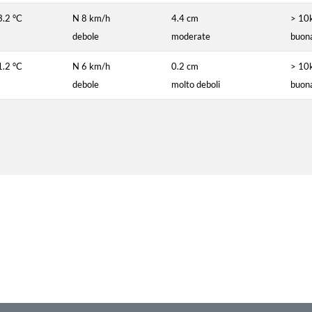
3.2 °C
N 8 km/h
4.4 cm
> 10
debole
moderate
buon
1.2 °C
N 6 km/h
0.2 cm
> 10
debole
molto deboli
buon