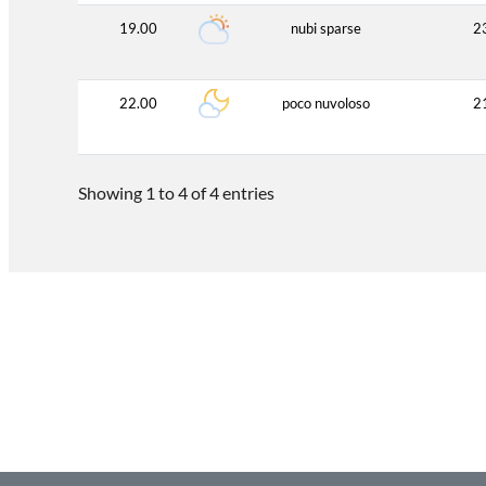
19.00
nubi sparse
2
22.00
poco nuvoloso
2
Showing 1 to 4 of 4 entries