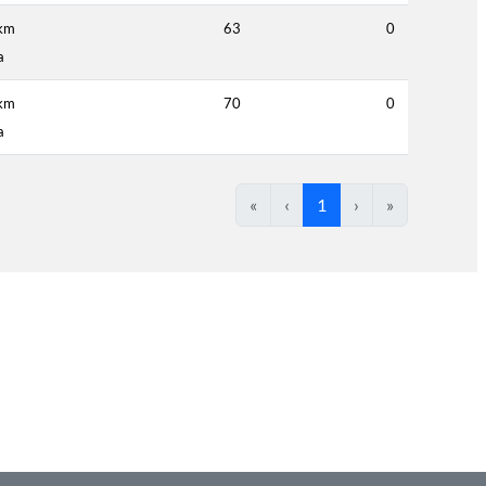
km
63
0
a
km
70
0
a
«
‹
1
›
»