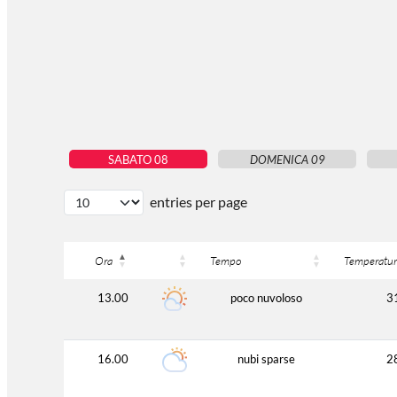
SABATO 08
DOMENICA 09
entries per page
Ora
Tempo
Temperatur
13.00
poco nuvoloso
3
16.00
nubi sparse
2