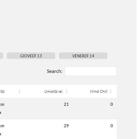
GIOVEDÌ 13
VENERDÌ 14
Search:
lità
Umidità rel.
Wind Chill
km
21
0
a
km
29
0
a