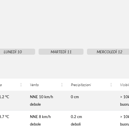
LUNEDÌ 10
MARTEDÌ 11
MERCOLEDÌ 12
a
Vento
Precipitazioni
Visibi
1.2 °C
NNE 10 km/h
0 cm
> 10
debole
buon
8.7 °C
NNE 8 km/h
0.2 cm
> 10
debole
deboli
buon