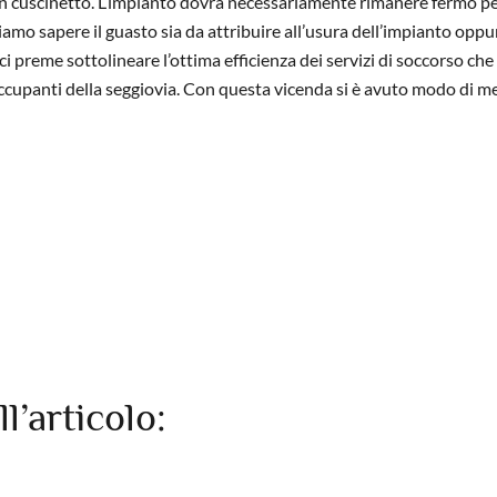
 un cuscinetto. L’impianto dovrà necessariamente rimanere fermo pe
liamo sapere il guasto sia da attribuire all’usura dell’impianto oppu
 preme sottolineare l’ottima efficienza dei servizi di soccorso che 
occupanti della seggiovia. Con questa vicenda si è avuto modo di m
ll’articolo: