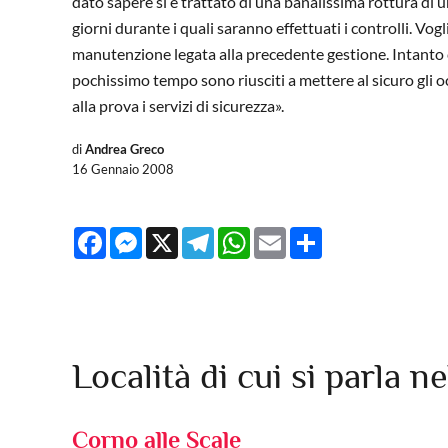
dato sapere si è trattato di una banalissima rottura di
giorni durante i quali saranno effettuati i controlli. Vog
manutenzione legata alla precedente gestione. Intanto ci
pochissimo tempo sono riusciti a mettere al sicuro gli 
alla prova i servizi di sicurezza».
di
Andrea Greco
16 Gennaio 2008
Facebook
Messenger
X
Telegram
WhatsApp
Email
Share
Località di cui si parla ne
Corno alle Scale