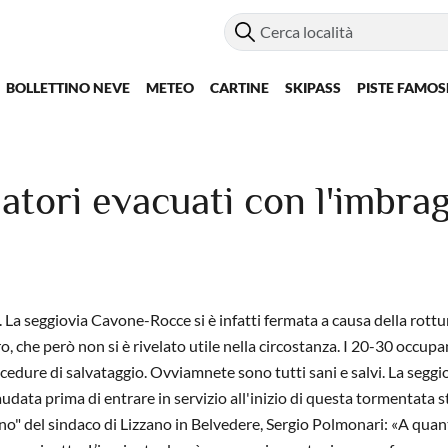
BOLLETTINO NEVE
METEO
CARTINE
SKIPASS
PISTE FAMOS
iatori evacuati con l'imbra
 La seggiovia Cavone-Rocce si è infatti fermata a causa della rottu
, che però non si è rivelato utile nella circostanza.
I 20-30 occupan
ocedure di salvataggio. Ovviamnete sono tutti sani e salvi. La seggio
udata prima di entrare in servizio all'inizio di questa tormentata s
ino" del sindaco di Lizzano in Belvedere, Sergio Polmonari: «A quant