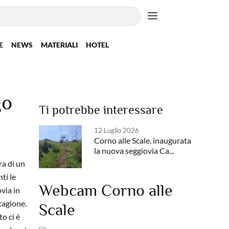
E
NEWS
MATERIALI
HOTEL
go
Ti potrebbe interessare
12 Luglio 2026
Corno alle Scale, inaugurata
la nuova seggiovia Ca...
ra di un
ti le
Webcam Corno alle
via in
tagione.
Scale
o ci è