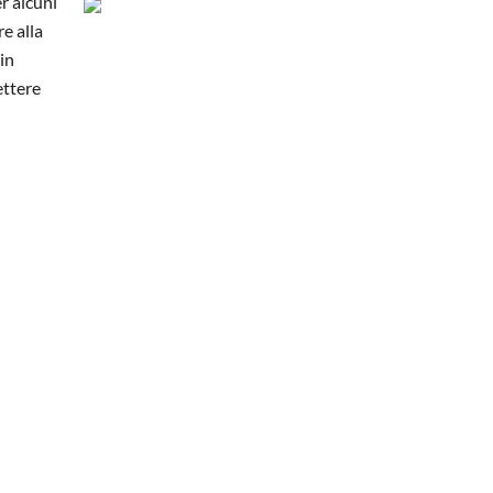
r alcuni
re alla
in
ettere