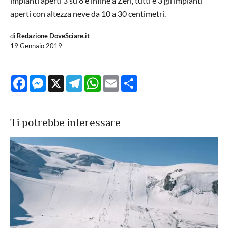
impianti aperti 3 su 6 e infine a Zeri, tutti e 3 gli impianti
aperti con altezza neve da 10 a 30 centimetri.
di
Redazione DoveSciare.it
19 Gennaio 2019
Facebook
Messenger
X
Telegram
WhatsApp
Email
Share
Ti potrebbe interessare