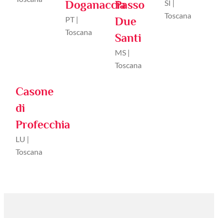
Doganaccia
Passo
SI |
Toscana
PT |
Due
Toscana
Santi
MS |
Toscana
Casone
di
Profecchia
LU |
Toscana