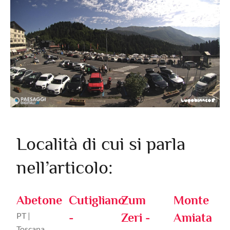
Località di cui si parla
nell’articolo:
Abetone
Cutigliano
Zum
Monte
PT |
-
Zeri -
Amiata
Toscana