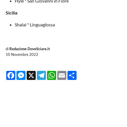
Hyle * San Giovanni in Fiore
Sicilia
Shalai * Linguaglossa
di
Redazione DoveSciare.it
10 Novembre 2022
Facebook
Messenger
X
Telegram
WhatsApp
Email
Share