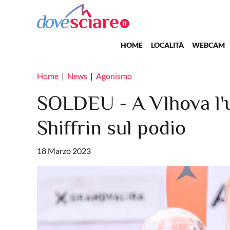
Salta al contenuto principale
Main navigation
HOME
LOCALITÀ
WEBCAM
Home
News
Agonismo
SOLDEU - A Vlhova l'u
Shiffrin sul podio
18 Marzo 2023