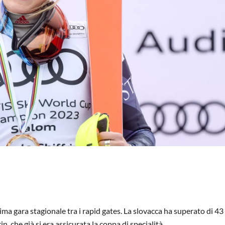
ima gara stagionale tra i rapid gates. La slovacca ha superato di 43
, che già si era assicurata la coppa di specialità.