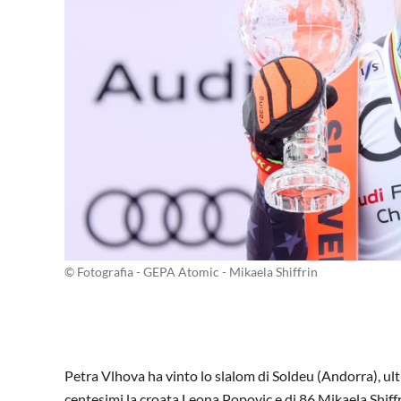
© Fotografia - GEPA Atomic - Mikaela Shiffrin
Petra Vlhova ha vinto lo slalom di Soldeu (Andorra), ult
centesimi la croata Leona Popovic e di 86 Mikaela Shiffrin