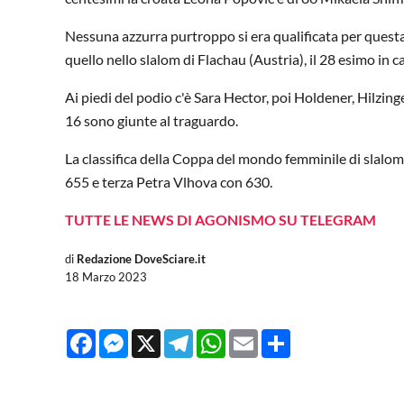
Nessuna azzurra purtroppo si era qualificata per questa
quello nello slalom di Flachau (Austria), il 28 esimo in ca
Ai piedi del podio c'è Sara Hector, poi Holdener, Hilzin
16 sono giunte al traguardo.
La classifica della Coppa del mondo femminile di slal
655 e terza Petra Vlhova con 630.
TUTTE LE NEWS DI AGONISMO SU TELEGRAM
di
Redazione DoveSciare.it
18 Marzo 2023
Facebook
Messenger
X
Telegram
WhatsApp
Email
Share