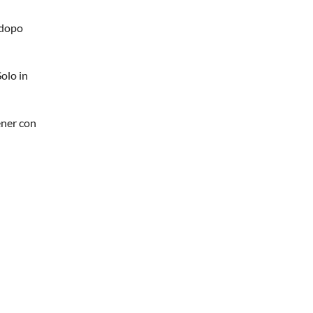
 dopo
Solo in
ener con