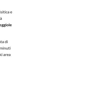
sitica e
rà
eggiole
ta di
 minuti
ki area