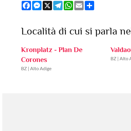
Facebook
Messenger
X
Telegram
WhatsApp
Email
Share
Località di cui si parla ne
Kronplatz - Plan De
Valdao
Corones
BZ | Alto 
BZ | Alto Adige