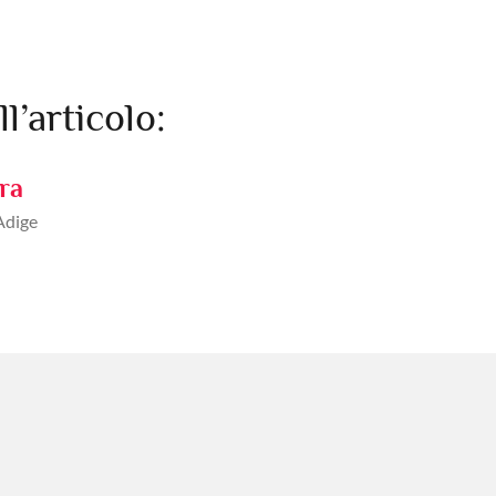
ll’articolo:
ra
Adige