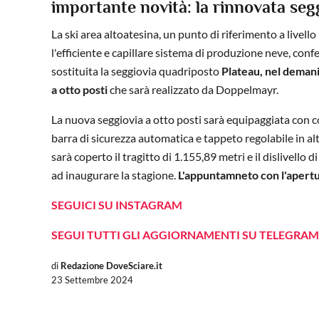
importante novità: la rinnovata seg
La ski area altoatesina, un punto di riferimento a livel
l'efficiente e capillare sistema di produzione neve, con
sostituita la seggiovia quadriposto
Plateau, nel demani
a otto posti
che sarà realizzato da Doppelmayr.
La nuova seggiovia a otto posti sarà equipaggiata con con
barra di sicurezza automatica e tappeto regolabile in alt
sarà coperto il tragitto di 1.155,89 metri e il dislivell
ad inaugurare la stagione.
L'appuntamneto con l'apertur
SEGUICI SU INSTAGRAM
SEGUI TUTTI GLI AGGIORNAMENTI SU TELEGRAM
di
Redazione DoveSciare.it
23 Settembre 2024