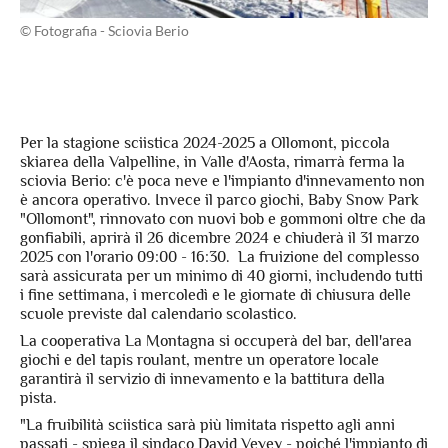
© Fotografia - Sciovia Berio
Per la stagione sciistica 2024-2025 a Ollomont, piccola
skiarea della Valpelline, in Valle d'Aosta, rimarrà ferma la
sciovia Berio: c'è poca neve e l'impianto d'innevamento non
è ancora operativo. Invece il parco giochi, Baby Snow Park
"Ollomont", rinnovato con nuovi bob e gommoni oltre che da
gonfiabili, aprirà il 26 dicembre 2024 e chiuderà il 31 marzo
2025 con l'orario 09:00 - 16:30. La fruizione del complesso
sarà assicurata per un minimo di 40 giorni, includendo tutti
i fine settimana, i mercoledì e le giornate di chiusura delle
scuole previste dal calendario scolastico.
La cooperativa La Montagna si occuperà del bar, dell'area
giochi e del tapis roulant, mentre un operatore locale
garantirà il servizio di innevamento e la battitura della
pista.
"La fruibilità sciistica sarà più limitata rispetto agli anni
passati - spiega il sindaco David Vevey - poiché l'impianto di