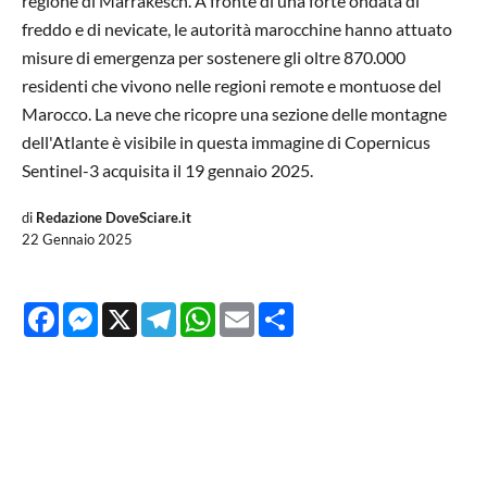
regione di Marrakesch. A fronte di una forte ondata di
freddo e di nevicate, le autorità marocchine hanno attuato
misure di emergenza per sostenere gli oltre 870.000
residenti che vivono nelle regioni remote e montuose del
Marocco. La neve che ricopre una sezione delle montagne
dell'Atlante è visibile in questa immagine di Copernicus
Sentinel-3 acquisita il 19 gennaio 2025.
di
Redazione DoveSciare.it
22 Gennaio 2025
Facebook
Messenger
X
Telegram
WhatsApp
Email
Share