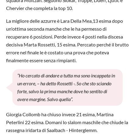
squadra Moltzan. Seguono Slokar, Truppe, Duerr, Ljutic e
Chervier che completa la top 10.
La migliore delle azzurre è Lara Della Mea,13 esima dopo
un'ottima seconda manche che le ha permesso di
recuperare 6 posizioni. Perde invece 4 posti nella discesa
decisiva Marta Rossetti, 15 esima. Perccato perché il brutto
errore nel finale le è costato una prova che poteva
finalmente essere senza rimpianti.
“Ho cercato di andare a tutta ma sono incappata in
un errore, – ha detto Rossetti -. So che sto sciando
forte, salvo la prima manche dove ho sentito di
avere margine. Salvo quella”.
Giorgia Collomb ha chiuso invece 21 esima, Martina
Peterlini 22 esima. Domani lo slalom maschile che chiude la
rassegna iridarta di Saalbach - Hinterglemm.