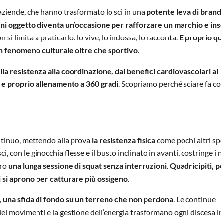
aziende, che hanno trasformato lo sci in una
potente leva di brand
gni oggetto diventa un’occasione per rafforzare un marchio e ins
n si limita a praticarlo: lo vive, lo indossa, lo racconta.
E proprio q
un fenomeno culturale oltre che sportivo
.
lla resistenza alla coordinazione, dai benefici cardiovascolari al
 e proprio allenamento a 360 gradi
. Scopriamo perché sciare fa c
ntinuo, mettendo alla prova
la resistenza fisica
come pochi altri sp
i, con le ginocchia flesse e il busto inclinato in avanti, costringe i
ero
una lunga sessione di squat senza interruzioni
.
Quadricipiti, p
i si aprono per catturare più ossigeno
.
a, una sfida di fondo su un terreno che non perdona
. Le continue
 dei movimenti e la gestione dell’energia trasformano ogni discesa i