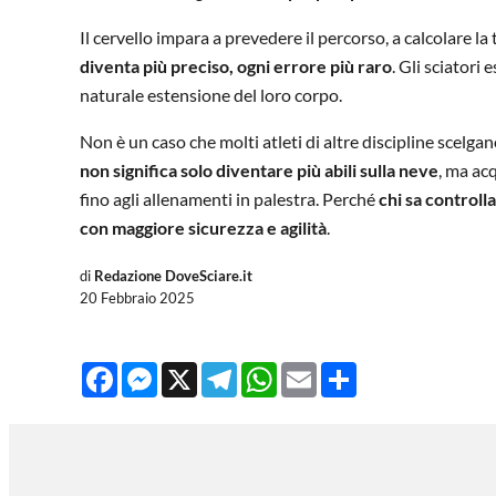
Il cervello impara a prevedere il percorso, a calcolare la 
diventa più preciso, ogni errore più raro
. Gli sciatori
naturale estensione del loro corpo.
Non è un caso che molti atleti di altre discipline scel
non significa solo diventare più abili sulla neve
, ma acq
fino agli allenamenti in palestra. Perché
chi sa controlla
con maggiore sicurezza e agilità
.
di
Redazione DoveSciare.it
20 Febbraio 2025
Facebook
Messenger
X
Telegram
WhatsApp
Email
Share