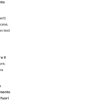
nto
perti
scese,
un test
e il
ure,
na
a
amento
fuori