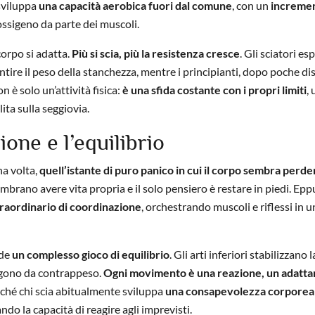
sviluppa
una capacità aerobica fuori dal comune
, con un
increme
’ossigeno da parte dei muscoli.
 corpo si adatta.
Più si scia, più la resistenza cresce
. Gli sciatori es
tire il peso della stanchezza, mentre i principianti, dopo poche di
 è solo un’attività fisica:
è una sfida costante con i propri limiti
, 
ita sulla seggiovia.
ione e l’equilibrio
na volta,
quell’istante di puro panico in cui il corpo sembra perder
sembrano avere vita propria e il solo pensiero è restare in piedi. Epp
traordinario di coordinazione
, orchestrando muscoli e riflessi in u
nde
un complesso gioco di equilibrio
. Gli arti inferiori stabilizzano l
ungono da contrappeso.
Ogni movimento è una reazione, un adatt
rché chi scia abitualmente sviluppa
una consapevolezza corporea 
ndo la capacità di reagire agli imprevisti.