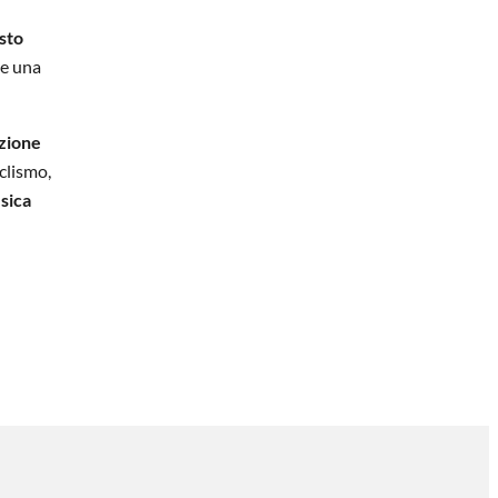
sto
se una
azione
iclismo,
isica