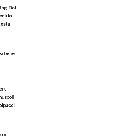
ing
.
Dai
erirlo
uesta
osì bene
ort
 muscoli
olpacci
n un