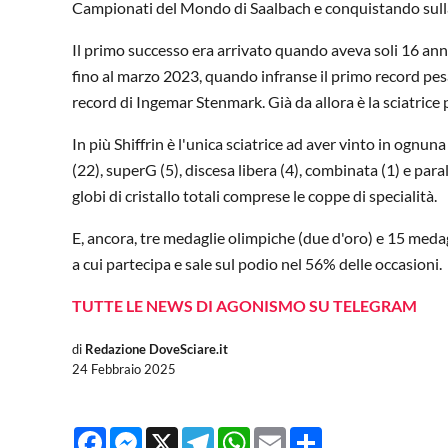
Campionati del Mondo di Saalbach e conquistando sull
Il primo successo era arrivato quando aveva soli 16 anni, 
fino al marzo 2023, quando infranse il primo record pes
record di Ingemar Stenmark. Già da allora è la sciatrice p
In più Shiffrin è l'unica sciatrice ad aver vinto in ognu
(22), superG (5), discesa libera (4), combinata (1) e par
globi di cristallo totali comprese le coppe di specialità.
E, ancora, tre medaglie olimpiche (due d'oro) e 15 medag
a cui partecipa e sale sul podio nel 56% delle occasioni.
TUTTE LE NEWS DI AGONISMO SU TELEGRAM
di
Redazione DoveSciare.it
24 Febbraio 2025
Facebook
Messenger
X
Telegram
WhatsApp
Email
Share