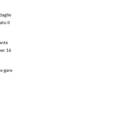
daglie
to il
gante
per 16
le gare