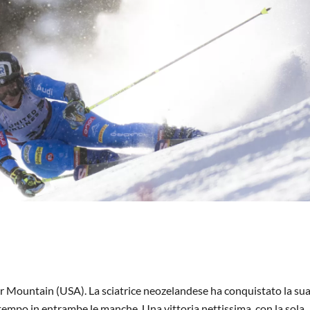
r Mountain (USA). La sciatrice neozelandese ha conquistato la su
tempo in entrambe le manche. Una vittoria nettissima, con la sola