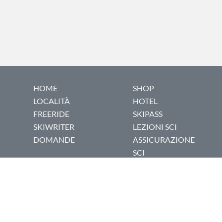
HOME
SHOP
LOCALITÀ
HOTEL
FREERIDE
SKIPASS
SKIWRITER
LEZIONI SCI
DOMANDE
ASSICURAZIONE
SCI
COOKIE POLICY
|
PRIVACY POLICY
© 1999-2026 Dovesciare.it - P.I. 03237250133