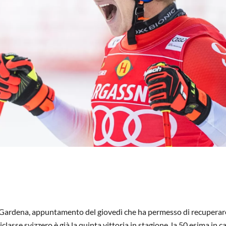
l Gardena, appuntamento del giovedì che ha permesso di recuperar
asse svizzero è già la quinta vittoria in stagione, la 50 esima in ca