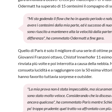
Odermatt ha superato di 15 centesimi il compagno di s
"Mi sto godendo il flow che ho in questo periodo e na
avere i centesimi dalla mia parte, ed è successo di nuo
sono riuscito a mantenere alta la velocità dalla parten
differenza", ha commetato Odermatt a fine gara.
Quello di Paris è solo il migliore di una serie di ottime 
Giovanni Franzoni ottavo, Chistof Innerhofer 11 esimo e
rinviata più volte e poi interrotta a causa della nebbi
consueta lucidità e a raggiungere con la 50 esima vitto
hanno favorito tuttavia sorprese e outsider.
"La mia prova non è stata impeccabile, ma sicuramente
sono stato molto veloce. Considerando che la discesa d
ancora qualcosa", ha commentato Paris mentre Schieder
po’ troppo prudente: quel tratto va affrontato con più