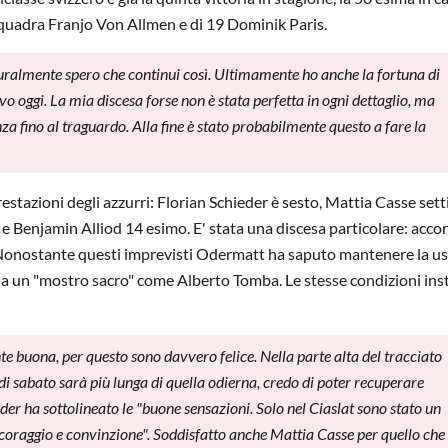
quadra Franjo Von Allmen e di 19 Dominik Paris.
turalmente spero che continui così. Ultimamente ho anche la fortuna di
vo oggi. La mia discesa forse non è stata perfetta in ogni dettaglio, ma
za fino al traguardo. Alla fine è stato probabilmente questo a fare la
prestazioni degli azzurri: Florian Schieder è sesto, Mattia Casse set
 Benjamin Alliod 14 esimo. E' stata una discesa particolare: accor
a. Nonostante questi imprevisti Odermatt ha saputo mantenere la u
ria un "mostro sacro" come Alberto Tomba. Le stesse condizioni inst
 buona, per questo sono davvero felice. Nella parte alta del tracciato
i sabato sarà più lunga di quella odierna, credo di poter recuperare
 ha sottolineato le "buone sensazioni. Solo nel Ciaslat sono stato un
 coraggio e convinzione". Soddisfatto anche Mattia Casse per quello che