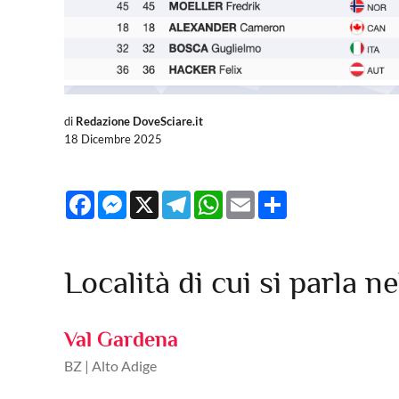
di
Redazione DoveSciare.it
18 Dicembre 2025
Facebook
Messenger
X
Telegram
WhatsApp
Email
Share
Località di cui si parla ne
Val Gardena
BZ | Alto Adige