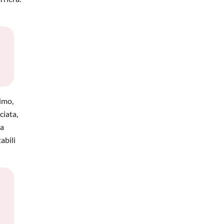
timo,
ciata,
sa
abili