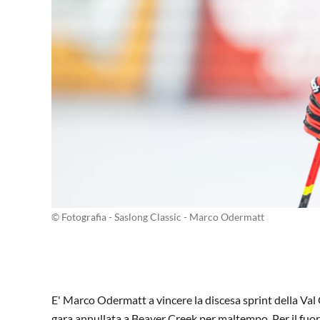
© Fotografia - Saslong Classic - Marco Odermatt
E' Marco Odermatt a vincere la discesa sprint della Va
gara annullata a Beaver Creek per maltempo. Per il fuoricl