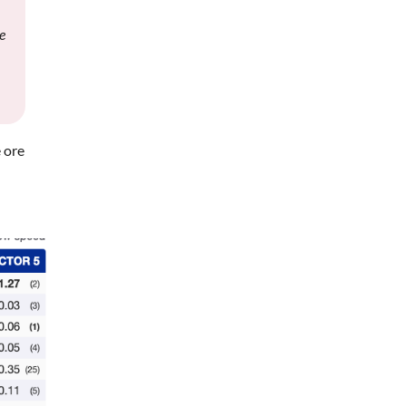
e
 ore