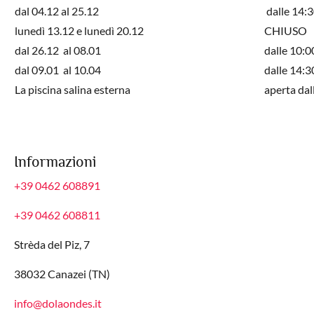
dal 04.12 al 25.12
dalle 14:3
lunedì 13.12 e lunedì 20.12
CHIUSO
dal 26.12 al 08.01
dalle 10:0
dal 09.01 al 10.04
dalle 14:3
La piscina salina esterna
aperta dal
Informazioni
+39 0462 608891
+39 0462 608811
Strèda del Piz, 7
38032 Canazei (TN)
info@dolaondes.it