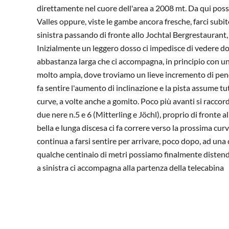
direttamente nel cuore dell'area a 2008 mt. Da qui poss
Valles oppure, viste le gambe ancora fresche, farci subi
sinistra passando di fronte allo Jochtal Bergrestaurant,
Inizialmente un leggero dosso ci impedisce di vedere dov
abbastanza larga che ci accompagna, in principio con una
molto ampia, dove troviamo un lieve incremento di pend
fa sentire l'aumento di inclinazione e la pista assume tut
curve, a volte anche a gomito. Poco più avanti si raccorda
due nere n.5 e 6 (Mitterling e Jöchl), proprio di fronte
bella e lunga discesa ci fa correre verso la prossima cu
continua a farsi sentire per arrivare, poco dopo, ad una 
qualche centinaio di metri possiamo finalmente distende
a sinistra ci accompagna alla partenza della telecabina