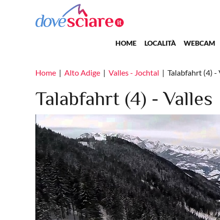
Salta al contenuto principale
Main navigation
HOME
LOCALITÀ
WEBCAM
Home
Alto Adige
Valles - Jochtal
Talabfahrt (4) -
Talabfahrt (4) - Valles