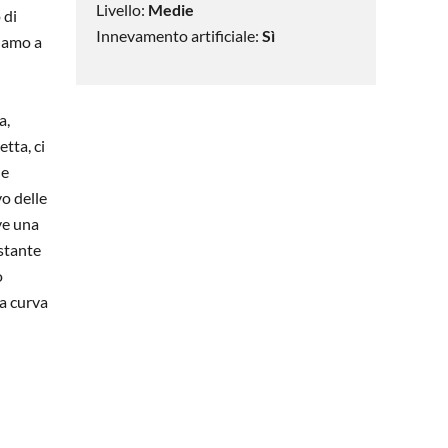
Livello:
Medie
 di
Innevamento artificiale:
Sì
diamo a
a,
tta, ci
le
vo delle
ve una
ostante
o
da curva