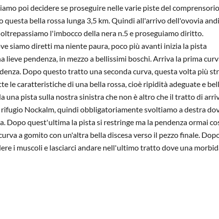
iamo poi decidere se proseguire nelle varie piste del comprensorio
to questa bella rossa lunga 3,5 km. Quindi all'arrivo dell'ovovia an
 oltrepassiamo l'imbocco della nera n.5 e proseguiamo diritto.
e siamo diretti ma niente paura, poco più avanti inizia la pista
 lieve pendenza, in mezzo a bellissimi boschi. Arriva la prima curv
enza. Dopo questo tratto una seconda curva, questa volta più stre
te le caratteristiche di una bella rossa, cioè ripidità adeguate e bel
 una pista sulla nostra sinistra che non è altro che il tratto di arri
 al rifugio Nockalm, quindi obbligatoriamente svoltiamo a destra do
rva. Dopo quest'ultima la pista si restringe ma la pendenza ormai c
curva a gomito con un'altra bella discesa verso il pezzo finale. Dop
re i muscoli e lasciarci andare nell'ultimo tratto dove una morbi