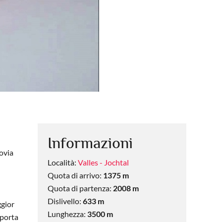
Informazioni
novia
Località:
Valles - Jochtal
Quota di arrivo:
1375 m
Quota di partenza:
2008 m
Dislivello:
633 m
ggior
Lunghezza:
3500 m
 porta