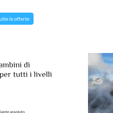
tte le offerte
bambini di
r tutti i livelli
piante assoluto