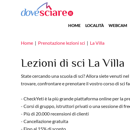
Salta al contenuto principale
Main navigation
HOME
LOCALITÀ
WEBCAM
Home
Prenotazione lezioni sci
La Villa
Lezioni di sci La Villa
State cercando una scuola di sci? Allora siete venuti ne
trovare, confrontare e prenotare il vostro corso di sci f
- CheckYeti è la più grande piattaforma online per la pren
- Corsi di gruppo, istruttori privati o una sessione di fr
- Più di 20.000 recensioni di clienti
- Cancellazione gratuita
- Fino al 15% di sconto