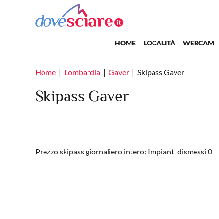
Salta al contenuto principale
Main navigation
HOME
LOCALITÀ
WEBCAM
Home
Lombardia
Gaver
Skipass Gaver
Skipass Gaver
Prezzo skipass giornaliero intero: Impianti dismessi 0