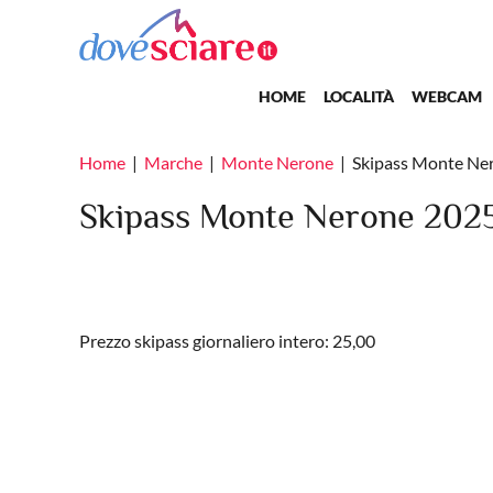
Salta al contenuto principale
Main navigation
HOME
LOCALITÀ
WEBCAM
Home
Marche
Monte Nerone
Skipass Monte Ne
Skipass Monte Nerone 2025
Prezzo skipass giornaliero intero: 25,00