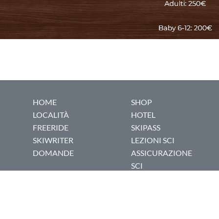
HOME
SHOP
LOCALITÀ
HOTEL
FREERIDE
SKIPASS
SKIWRITER
LEZIONI SCI
DOMANDE
ASSICURAZIONE
SCI
COOKIE POLICY
|
PRIVACY POLICY
© 1999-2026 Dovesciare.it - P.I. 03237250133