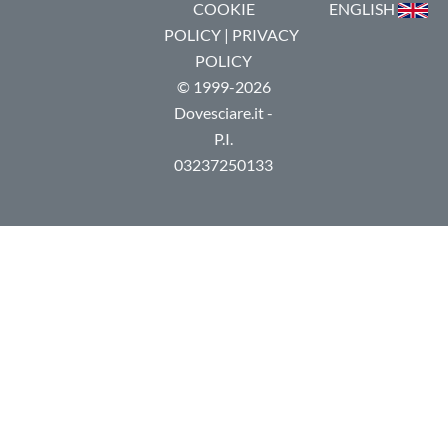
COOKIE
ENGLISH
POLICY
|
PRIVACY
POLICY
© 1999-2026
Dovesciare.it -
P.I.
03237250133