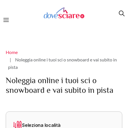
Salta al contenuto principale
Briciole di pane
Home
Noleggia online i tuoi sci o snowboard e vai subito in
pista
Noleggia online i tuoi sci o
snowboard e vai subito in pista
Seleziona località