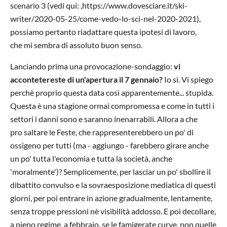
scenario 3 (vedi qui: ,https://www.dovesciare.it/ski-
writer/2020-05-25/come-vedo-lo-sci-nel-2020-2021),
possiamo pertanto riadattare questa ipotesi di lavoro,
che mi sembra di assoluto buon senso.
Lanciando prima una provocazione-sondaggio:
vi
accontetereste di un'apertura il 7 gennaio?
Io sì. Vi spiego
perchè proprio questa data così apparentemente... stupida.
Questa è una stagione ormai compromessa e come in tutti i
settori i danni sono e saranno inenarrabili. Allora a che
pro saltare le Feste, che rappresenterebbero un po' di
ossigeno per tutti (ma - aggiungo - farebbero girare anche
un po' tutta l'economia e tutta la società, anche
'moralmente')? Semplicemente, per lasciar un po' sbollire il
dibattito convulso e la sovraesposizione mediatica di questi
giorni, per poi entrare in azione gradualmente, lentamente,
senza troppe pressioni nè visibilità addosso. E poi decollare,
a pieno regime, a febbraio, se le famigerate curve, non quelle