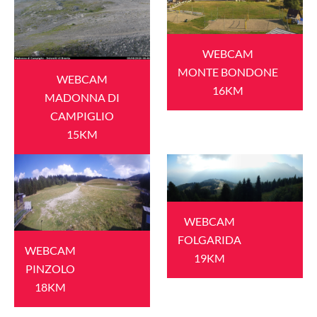
WEBCAM
MONTE BONDONE
WEBCAM
16KM
MADONNA DI
CAMPIGLIO
15KM
WEBCAM
FOLGARIDA
WEBCAM
19KM
PINZOLO
18KM