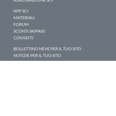
APP SCI
MATERIALI
FORUM
SCONTI SKIPASS
CONTATTI
BOLLETTINO NEVE PER IL TUO SITO
NOTIZIE PER IL TUO SITO
PUBBLICITÀ
COOKIE
ENGLISH
POLICY
|
PRIVACY
POLICY
© 1999-2026
Dovesciare.it -
P.I.