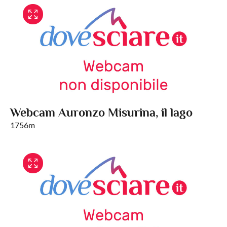
Webcam Auronzo Misurina, il lago
1756m