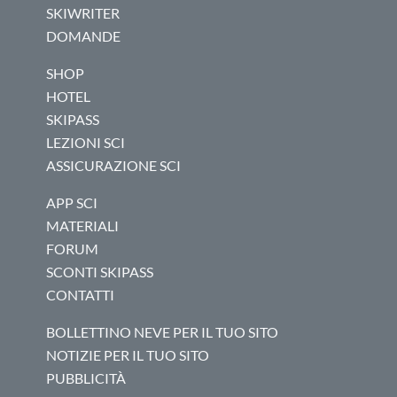
SKIWRITER
DOMANDE
SHOP
HOTEL
SKIPASS
LEZIONI SCI
ASSICURAZIONE SCI
APP SCI
MATERIALI
FORUM
SCONTI SKIPASS
CONTATTI
BOLLETTINO NEVE PER IL TUO SITO
NOTIZIE PER IL TUO SITO
PUBBLICITÀ