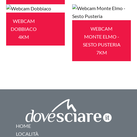
WEBCAM
WEBCAM
DOBBIACO
MONTE ELMO -
4KM
SESTO PUSTERIA
7KM
HOME
LOCALITÀ