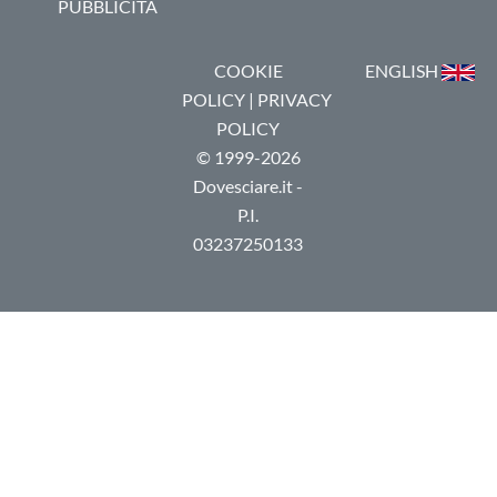
PUBBLICITÀ
COOKIE
ENGLISH
POLICY
|
PRIVACY
POLICY
© 1999-2026
Dovesciare.it -
P.I.
03237250133