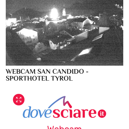
WEBCAM SAN CANDIDO -
SPORTHOTEL TYROL