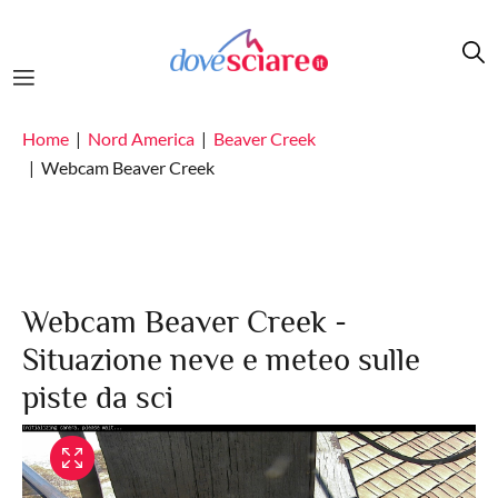
Salta al contenuto principale
Home
Nord America
Beaver Creek
Webcam Beaver Creek
Webcam Beaver Creek -
Situazione neve e meteo sulle
piste da sci