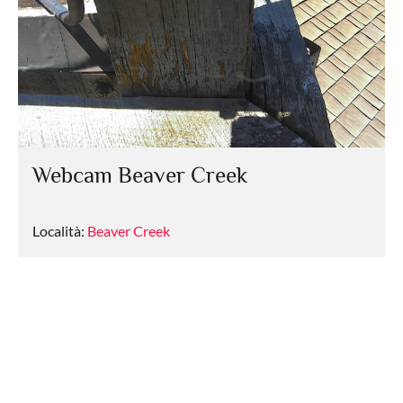
Webcam Beaver Creek
Località:
Beaver Creek