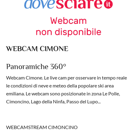
WEBCAM CIMONE
Panoramiche 360°
Webcam Cimone. Le live cam per osservare in tempo reale
le condizioni di neve e meteo della popolare ski area
emiliana. Le webcam sono posizionate in zona Le Polle,
Cimoncino, Lago della Ninfa, Passo del Lupo...
WEBCAMSTREAM CIMONCINO