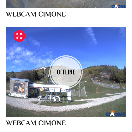
WEBCAM CIMONE
WEBCAM CIMONE