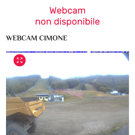
WEBCAM CIMONE