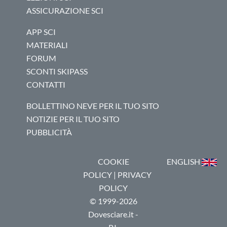
ASSICURAZIONE SCI
APP SCI
MATERIALI
FORUM
SCONTI SKIPASS
CONTATTI
BOLLETTINO NEVE PER IL TUO SITO
NOTIZIE PER IL TUO SITO
PUBBLICITÀ
COOKIE
ENGLISH
POLICY
|
PRIVACY
POLICY
© 1999-2026
Dovesciare.it -