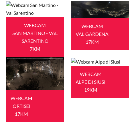
WEBCAM
WEBCAM
SAN MARTINO - VAL
VAL GARDENA
SARENTINO
17KM
7KM
WEBCAM
ALPE DI SIUSI
19KM
WEBCAM
ORTISEI
17KM