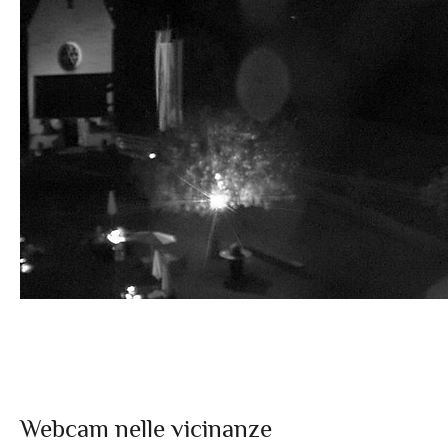
Webcam nelle vicinanze