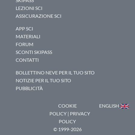
SKIPASS
LEZIONI SCI
ASSICURAZIONE SCI
APP SCI
MATERIALI
FORUM
SCONTI SKIPASS
CONTATTI
BOLLETTINO NEVE PER IL TUO SITO
NOTIZIE PER IL TUO SITO
PUBBLICITÀ
COOKIE
ENGLISH
POLICY
|
PRIVACY
POLICY
© 1999-2026