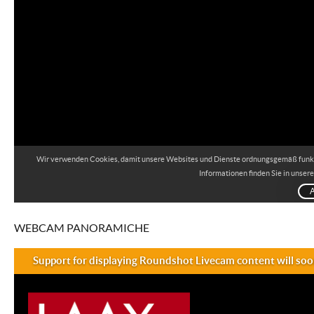
WEBCAM PANORAMICHE