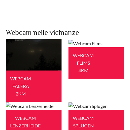
Webcam nelle vicinanze
WEBCAM
FLIMS
4KM
WEBCAM
FALERA
2KM
WEBCAM
WEBCAM
LENZERHEIDE
SPLUGEN