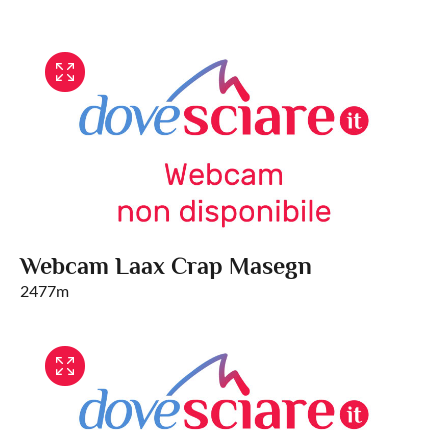
Webcam Laax Crap Masegn
2477m