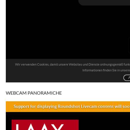
WEBCAM PANORAMICHE