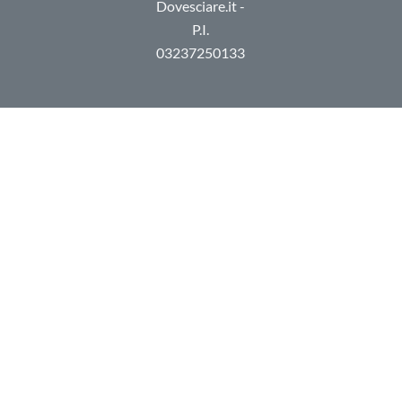
Dovesciare.it -
P.I.
03237250133