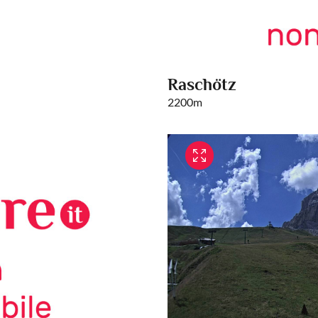
Raschötz
2200m