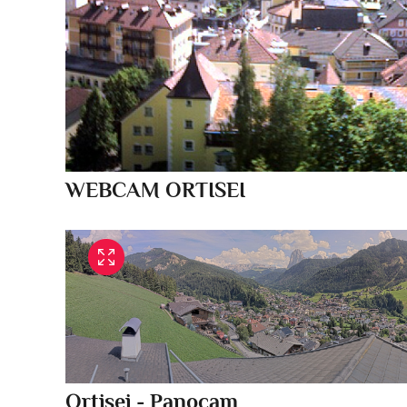
WEBCAM ORTISEI
Ortisei - Panocam