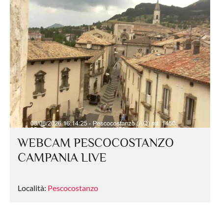
WEBCAM PESCOCOSTANZO
CAMPANIA LIVE
Località:
Pescocostanzo