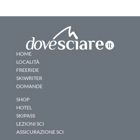
HOME
LOCALITÀ
FREERIDE
SKIWRITER
DOMANDE
SHOP
HOTEL
SKIPASS
LEZIONI SCI
ASSICURAZIONE SCI