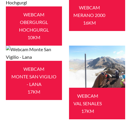
WEBCAM
WEBCAM
MERANO 2000
OBERGURGL
16KM
HOCHGURGL
10KM
WEBCAM
MONTE SAN VIGILIO
- LANA
17KM
WEBCAM
VAL SENALES
17KM