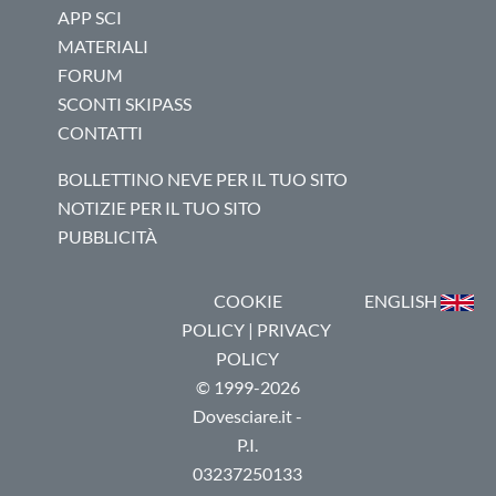
APP SCI
MATERIALI
FORUM
SCONTI SKIPASS
CONTATTI
BOLLETTINO NEVE PER IL TUO SITO
NOTIZIE PER IL TUO SITO
PUBBLICITÀ
COOKIE
ENGLISH
POLICY
|
PRIVACY
POLICY
© 1999-2026
Dovesciare.it -
P.I.
03237250133