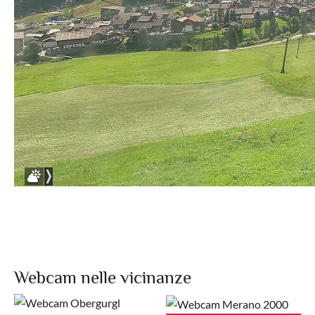
Webcam nelle vicinanze