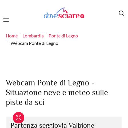
Salta al contenuto principale
Home
Lombardia
Ponte di Legno
Webcam Ponte di Legno
Webcam Ponte di Legno -
Situazione neve e meteo sulle
piste da sci
Partenza seggiovia Valbione