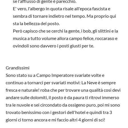
se l'afflusso di gente è parecchio.
E' vero, l'albergo in quota risale all'epoca fascista e
sembra di tornare indietro nel tempo. Ma proprio qui
sta la bellezza del posto.
Però capisco che se cerchi la gente, i bob, gli slittini e la
musica a tutto volume allora campo felice, roccaraso e
ovindoli sono davvero i posti giusti per te.
In risposta a
sconsigliata!
di
2lone
Grandissimi
Sono stato su a Campo Imperatore svariate volte e
continuo a tornarci per svariati motivi: La Neve è sempre
fresca e naturale! roba che per trovare una qualità così devi
andare sulle dolomiti, il posto è da paura ti ritrovi immerso
tra le nuvole e sei circondato da ossigeno puro, poi mi sono
trovato benissimo con i gestori dell'hotel e quindi tra 3
giorni ci torno ancora e mi faccio altri 4 giorni di sci!