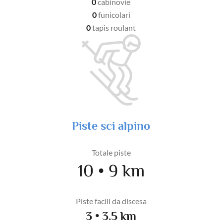
0
cabinovie
0
funicolari
0
tapis roulant
Piste sci alpino
Totale piste
10 • 9 km
Piste facili da discesa
3 • 3.5 km