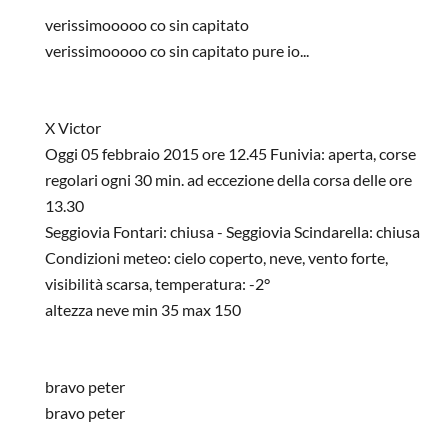
verissimooooo co sin capitato
verissimooooo co sin capitato pure io...
In risposta a
Evitare noleggio
di
Anonymous
X Victor
Oggi 05 febbraio 2015 ore 12.45 Funivia: aperta, corse
regolari ogni 30 min. ad eccezione della corsa delle ore
13.30
Seggiovia Fontari: chiusa - Seggiovia Scindarella: chiusa
Condizioni meteo: cielo coperto, neve, vento forte,
visibilità scarsa, temperatura: -2°
altezza neve min 35 max 150
In risposta a
impianti campo imperatore
di
Victor
bravo peter
bravo peter