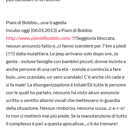
Piani di Bobbio....una tragedia
Incubo oggi (06.01.2013) a Piani di Bobbio
http://www.pianidibobbio.com/
!!!Seggiovia bloccata,
nessun annuncio fatto e...ci fanno scendere per 7 km a piedi
(!!!!) dalla mulattiera. Le jeep arrivano solo dopo ore...la
gente - incluse famiglie con bambini piccoli, donne incinte e
anche persone di una certa età - scende e comincia a fare
buio...uno scandalo, un vero scandalo! C'è anche chi cade e
si fa male! La disorganizzazione è totale!Di tutte le persone
con le quali ho parlato, nessuno ha visto alcun annuncio
scritto o sentito allarmi vocali che mettessero in guardia
della situazione. Nessun rimborso, nessuna scusa...z-e-r-o!
Io non ci metterò mai più piede. Se la manutenzione di tutto
il complesso è pari a questa apocalisse....c'è da tremare!