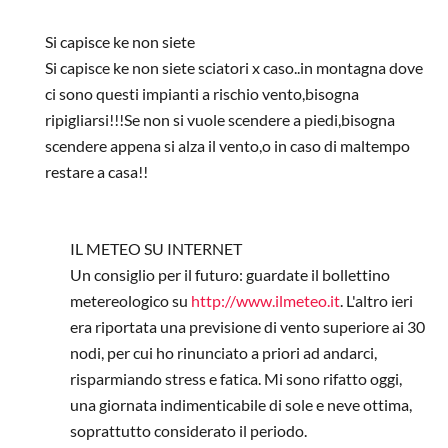
Si capisce ke non siete
Si capisce ke non siete sciatori x caso..in montagna dove
ci sono questi impianti a rischio vento,bisogna
ripigliarsi!!!Se non si vuole scendere a piedi,bisogna
scendere appena si alza il vento,o in caso di maltempo
restare a casa!!
In risposta a
Piani di Bobbio....una tragedia
di
Anonymous
IL METEO SU INTERNET
Un consiglio per il futuro: guardate il bollettino
metereologico su
http://www.ilmeteo.it
. L'altro ieri
era riportata una previsione di vento superiore ai 30
nodi, per cui ho rinunciato a priori ad andarci,
risparmiando stress e fatica. Mi sono rifatto oggi,
una giornata indimenticabile di sole e neve ottima,
soprattutto considerato il periodo.