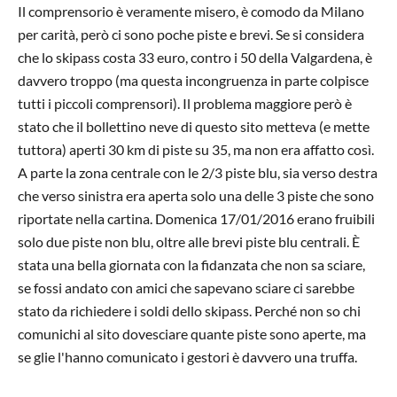
Il comprensorio è veramente misero, è comodo da Milano
per carità, però ci sono poche piste e brevi. Se si considera
che lo skipass costa 33 euro, contro i 50 della Valgardena, è
davvero troppo (ma questa incongruenza in parte colpisce
tutti i piccoli comprensori). Il problema maggiore però è
stato che il bollettino neve di questo sito metteva (e mette
tuttora) aperti 30 km di piste su 35, ma non era affatto così.
A parte la zona centrale con le 2/3 piste blu, sia verso destra
che verso sinistra era aperta solo una delle 3 piste che sono
riportate nella cartina. Domenica 17/01/2016 erano fruibili
solo due piste non blu, oltre alle brevi piste blu centrali. È
stata una bella giornata con la fidanzata che non sa sciare,
se fossi andato con amici che sapevano sciare ci sarebbe
stato da richiedere i soldi dello skipass. Perché non so chi
comunichi al sito dovesciare quante piste sono aperte, ma
se glie l'hanno comunicato i gestori è davvero una truffa.