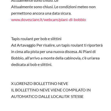
Attualmente sono chiusi. Le
Attualmente sono chiusi. Le condizioni meteo non
permettono ancora una data sicura.
www.dovesciare.it/webcam/piani-di-bobbio
In risposta a
apertura impianti
di
criama76
Tapis roulant per bob e slittini
Ad Artavaggio Per risalire, un tapis roulant ti riporterà
in cima alla pista per una nuova discesa. Ai Piani di
Bobbio, all'arrivo a monte della cabinovia, c'è un'area
dedicata ai bob e slittini.
In risposta a
di
Patrizia
X LORENZO BOLLETTINO NEVE
IL BOLLETTINO NEVE VIENE COMPILATO IN
AUTOMATICO DALLE LOCALITA' STESSE
In risposta a
Verificare prima di partire
di
Lorenzo