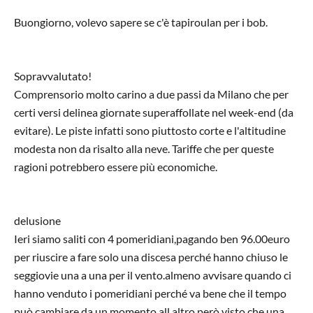
Buongiorno, volevo sapere se c'è tapiroulan per i bob.
Sopravvalutato!
Comprensorio molto carino a due passi da Milano che per
certi versi delinea giornate superaffollate nel week-end (da
evitare). Le piste infatti sono piuttosto corte e l'altitudine
modesta non da risalto alla neve. Tariffe che per queste
ragioni potrebbero essere più economiche.
delusione
Ieri siamo saliti con 4 pomeridiani,pagando ben 96.00euro
per riuscire a fare solo una discesa perché hanno chiuso le
seggiovie una a una per il vento.almeno avvisare quando ci
hanno venduto i pomeridiani perché va bene che il tempo
può cambiare da un momento all altro però visto che una