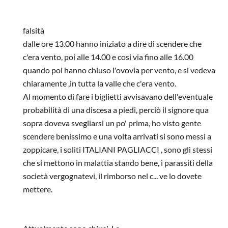
In risposta a
Si capisce ke non siete
di
Anonymous
falsità
dalle ore 13.00 hanno iniziato a dire di scendere che
c'era vento, poi alle 14.00 e cosi via fino alle 16.00
quando poi hanno chiuso l'ovovia per vento, e si vedeva
chiaramente ,in tutta la valle che c'era vento.
Al momento di fare i biglietti avvisavano dell'eventuale
probabilità di una discesa a piedi, perciò il signore qua
sopra doveva svegliarsi un po' prima, ho visto gente
scendere benissimo e una volta arrivati si sono messi a
zoppicare, i soliti ITALIANI PAGLIACCI , sono gli stessi
che si mettono in malattia stando bene, i parassiti della
società vergognatevi, il rimborso nel c... ve lo dovete
mettere.
In risposta a
Piani di Bobbio....una tragedia
di
Anonymous