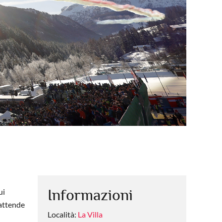
Informazioni
ui
 attende
Località:
La Villa