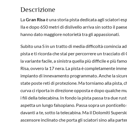
Descrizione
La
Gran Risa
è una storia pista dedicata agli sciatori es
Ila e dopo 650 metri di dislivello arriva sin sotto il pae
hanno dato maggiore notorietà tra gli appassionati.
Subito una S in un tratto di media difficoltà comincia ad
pista e ti ricorda che stai per percorrere un tracciato 
la variante facile, a sinistra quella più difficile e più fa
Risa, ovvero la 17 nera. La pista è completamente immers
impianto di innevamento programmato. Anche la sicurezz
state poste reti di protezione. Ma torniamo alla pista, c
curva ci riporta in direzione opposta e dopo qualche mur
i fili della telecabina. In fondo la pista passa tra due rust
aspetta un lungo falsopiano. Passa sopra un ponticello so
davanti a te, sotto la telecabina. Ma il Dolomiti Supers
ascensore inclinato che porta gli sciatori sino alla parte