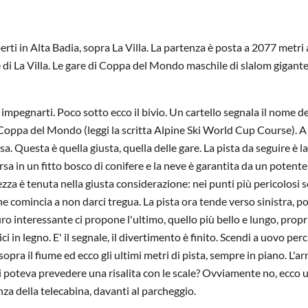
perti in Alta Badia, sopra La Villa. La partenza è posta a 2077 metri 
se di La Villa. Le gare di Coppa del Mondo maschile di slalom gigante
 impegnarti. Poco sotto ecco il bivio. Un cartello segnala il nome de
di Coppa del Mondo (leggi la scritta Alpine Ski World Cup Course). A
mosa. Questa è quella giusta, quella delle gare. La pista da seguire è 
a in un fitto bosco di conifere e la neve è garantita da un potente
a è tenuta nella giusta considerazione: nei punti più pericolosi 
he comincia a non darci tregua. La pista ora tende verso sinistra, p
o interessante ci propone l'ultimo, quello più bello e lungo, propr
ici in legno. E' il segnale, il divertimento è finito. Scendi a uovo perc
pra il fiume ed ecco gli ultimi metri di pista, sempre in piano. L'ar
ki poteva prevedere una risalita con le scale? Ovviamente no, ecco 
nza della telecabina, davanti al parcheggio.