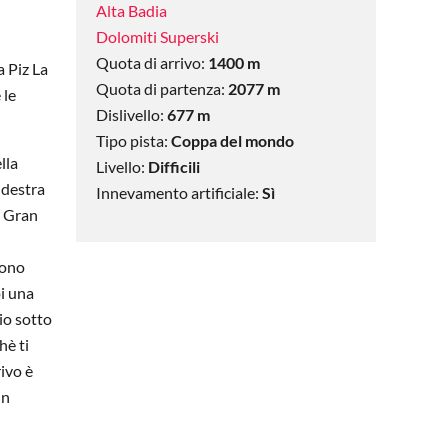
Alta Badia
Dolomiti Superski
Quota di arrivo:
1400 m
a Piz La
Quota di partenza:
2077 m
 le
Dislivello:
677 m
Tipo pista:
Coppa del mondo
lla
Livello:
Difficili
 destra
Innevamento artificiale:
Sì
la Gran
sono
oi una
io sotto
hè ti
rivo è
un