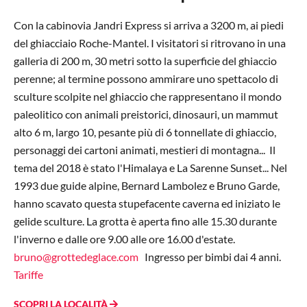
Con la cabinovia Jandri Express si arriva a 3200 m, ai piedi
del ghiacciaio Roche-Mantel. I visitatori si ritrovano in una
galleria di 200 m, 30 metri sotto la superficie del ghiaccio
perenne; al termine possono ammirare uno spettacolo di
sculture scolpite nel ghiaccio che rappresentano il mondo
paleolitico con animali preistorici, dinosauri, un mammut
alto 6 m, largo 10, pesante più di 6 tonnellate di ghiaccio,
personaggi dei cartoni animati, mestieri di montagna... Il
tema del 2018 è stato l'Himalaya e La Sarenne Sunset... Nel
1993 due guide alpine, Bernard Lambolez e Bruno Garde,
hanno scavato questa stupefacente caverna ed iniziato le
gelide sculture.
La grotta è aperta fino alle 15.30 durante
l'inverno e
dalle ore 9.00 alle ore 16.00 d'estate
.
bruno@grottedeglace.com
Ingresso per bimbi dai 4 anni.
Tariffe
SCOPRI LA LOCALITÀ