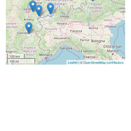
100 km
100 mi
Leaflet
| ©
OpenStreetMap contributors