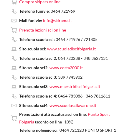
Compra skipass online
Telefono funivie:
0464 721969
Mail funivie:
info@skirama.it
Prenota lezioni sci on line
Telefono scuola sci:
0464 721926 / 721805
Sito scuola sci:
www.scuoladiscifolgaria.it
Telefono scuola sci2:
064 720288 - 348 3627131
Sito scuola sci2:
www.costa2000.it
Telefono scuola sci3:
389 7943902
Sito scuola sci3:
www.maestridiscifolgaria.it
Telefono scuola sci4:
0464 783086 - 346 7811611
Sito scuola sci4:
www.scuolascilavarone.it
Prenotazioni attrezzatura sci on line:
Punto Sport
Folgaria
(sconto on line -10%)
Telefono noleggio sci:
0464 721120 PUNTO SPORT 1