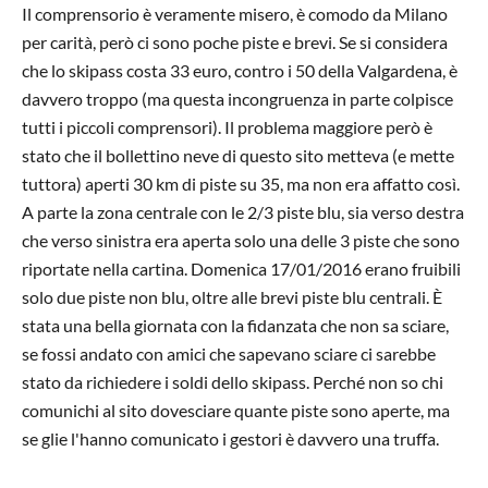
Il comprensorio è veramente misero, è comodo da Milano
per carità, però ci sono poche piste e brevi. Se si considera
che lo skipass costa 33 euro, contro i 50 della Valgardena, è
davvero troppo (ma questa incongruenza in parte colpisce
tutti i piccoli comprensori). Il problema maggiore però è
stato che il bollettino neve di questo sito metteva (e mette
tuttora) aperti 30 km di piste su 35, ma non era affatto così.
A parte la zona centrale con le 2/3 piste blu, sia verso destra
che verso sinistra era aperta solo una delle 3 piste che sono
riportate nella cartina. Domenica 17/01/2016 erano fruibili
solo due piste non blu, oltre alle brevi piste blu centrali. È
stata una bella giornata con la fidanzata che non sa sciare,
se fossi andato con amici che sapevano sciare ci sarebbe
stato da richiedere i soldi dello skipass. Perché non so chi
comunichi al sito dovesciare quante piste sono aperte, ma
se glie l'hanno comunicato i gestori è davvero una truffa.