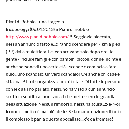
Piani di Bobbio....una tragedia
Incubo oggi (06.01.2013) a Piani di Bobbio
http://www.pianidibobbio.com/
!!!Seggiovia bloccata,
nessun annuncio fatto e...ci fanno scendere per 7 km a piedi
(!!!!) dalla mulattiera. Le jeep arrivano solo dopo ore...la
gente - incluse famiglie con bambini piccoli, donne incinte e
anche persone di una certa età - scende e comincia a fare
buio...uno scandalo, un vero scandalo! C'è anche chi cade e
si fa male! La disorganizzazione è totale!Di tutte le persone
con le quali ho parlato, nessuno ha visto alcun annuncio
scritto o sentito allarmi vocali che mettessero in guardia
della situazione. Nessun rimborso, nessuna scusa...z-e-r-o!
Io non ci metterò mai più piede. Se la manutenzione di tutto
il complesso è pari a questa apocalisse....c'è da tremare!