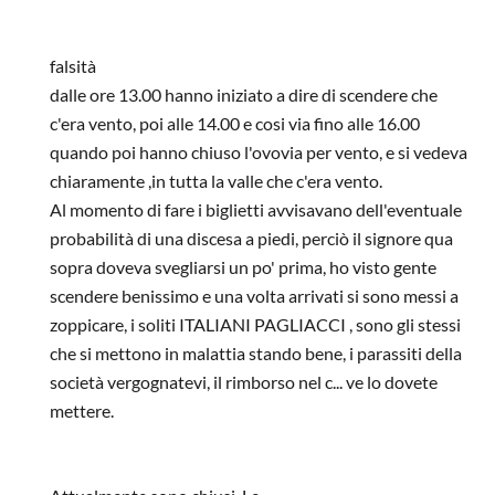
In risposta a
Si capisce ke non siete
di
Anonymous
falsità
dalle ore 13.00 hanno iniziato a dire di scendere che
c'era vento, poi alle 14.00 e cosi via fino alle 16.00
quando poi hanno chiuso l'ovovia per vento, e si vedeva
chiaramente ,in tutta la valle che c'era vento.
Al momento di fare i biglietti avvisavano dell'eventuale
probabilità di una discesa a piedi, perciò il signore qua
sopra doveva svegliarsi un po' prima, ho visto gente
scendere benissimo e una volta arrivati si sono messi a
zoppicare, i soliti ITALIANI PAGLIACCI , sono gli stessi
che si mettono in malattia stando bene, i parassiti della
società vergognatevi, il rimborso nel c... ve lo dovete
mettere.
In risposta a
Piani di Bobbio....una tragedia
di
Anonymous