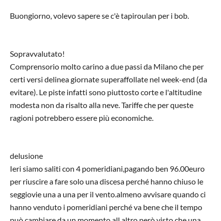
Buongiorno, volevo sapere se c'è tapiroulan per i bob.
Sopravvalutato!
Comprensorio molto carino a due passi da Milano che per
certi versi delinea giornate superaffollate nel week-end (da
evitare). Le piste infatti sono piuttosto corte e l'altitudine
modesta non da risalto alla neve. Tariffe che per queste
ragioni potrebbero essere più economiche.
delusione
Ieri siamo saliti con 4 pomeridiani,pagando ben 96.00euro
per riuscire a fare solo una discesa perché hanno chiuso le
seggiovie una a una per il vento.almeno avvisare quando ci
hanno venduto i pomeridiani perché va bene che il tempo
può cambiare da un momento all altro però visto che una