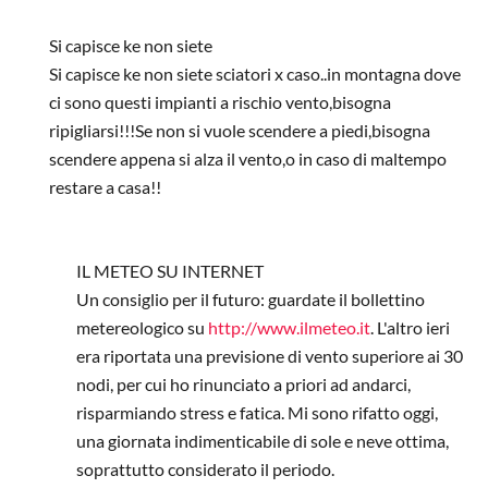
Si capisce ke non siete
Si capisce ke non siete sciatori x caso..in montagna dove
ci sono questi impianti a rischio vento,bisogna
ripigliarsi!!!Se non si vuole scendere a piedi,bisogna
scendere appena si alza il vento,o in caso di maltempo
restare a casa!!
In risposta a
Piani di Bobbio....una tragedia
di
Anonymous
IL METEO SU INTERNET
Un consiglio per il futuro: guardate il bollettino
metereologico su
http://www.ilmeteo.it
. L'altro ieri
era riportata una previsione di vento superiore ai 30
nodi, per cui ho rinunciato a priori ad andarci,
risparmiando stress e fatica. Mi sono rifatto oggi,
una giornata indimenticabile di sole e neve ottima,
soprattutto considerato il periodo.