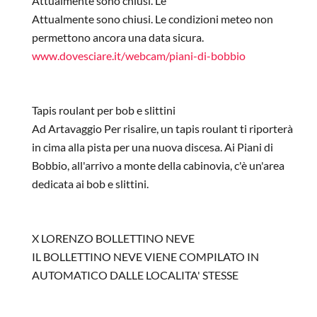
Attualmente sono chiusi. Le
Attualmente sono chiusi. Le condizioni meteo non
permettono ancora una data sicura.
www.dovesciare.it/webcam/piani-di-bobbio
In risposta a
apertura impianti
di
criama76
Tapis roulant per bob e slittini
Ad Artavaggio Per risalire, un tapis roulant ti riporterà
in cima alla pista per una nuova discesa. Ai Piani di
Bobbio, all'arrivo a monte della cabinovia, c'è un'area
dedicata ai bob e slittini.
In risposta a
di
Patrizia
X LORENZO BOLLETTINO NEVE
IL BOLLETTINO NEVE VIENE COMPILATO IN
AUTOMATICO DALLE LOCALITA' STESSE
In risposta a
Verificare prima di partire
di
Lorenzo